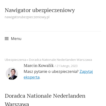
Nawigator ubezpieczeniowy
nawigatorubezpieczeniowy.pl
Menu
Skip
Ubezpieczenia
»
Doradca Nationale Nederlanden Warszawa
to
Marcin Kowalik
21 lutego, 2023
content
Masz pytanie o ubezpieczenia?
Zapytaj
eksperta
.
Doradca Nationale Nederlanden
Warszawa