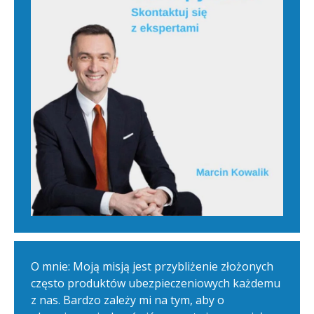
O mnie: Moją misją jest przybliżenie złożonych
często produktów ubezpieczeniowych każdemu
z nas. Bardzo zależy mi na tym, aby o