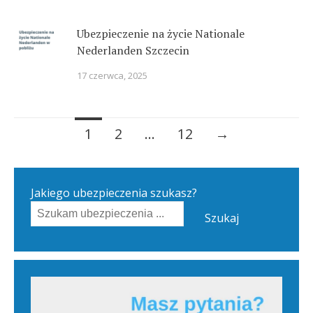
Ubezpieczenie na życie Nationale
Nederlanden Szczecin
17 czerwca, 2025
Posts
1
2
…
12
→
navigation
Jakiego ubezpieczenia szukasz?
Szukaj