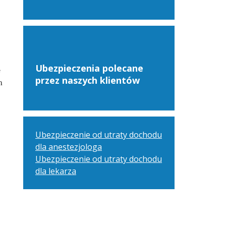
Ubezpieczenia polecane
e
przez naszych klientów
n
Ubezpieczenie od utraty dochodu
dla anestezjologa
Ubezpieczenie od utraty dochodu
dla lekarza