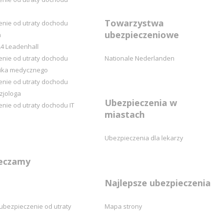
Towarzystwa
enie od utraty dochodu
ubezpieczeniowe
a
4 Leadenhall
enie od utraty dochodu
Nationale Nederlanden
nika medycznego
enie od utraty dochodu
zjologa
Ubezpieczenia w
nie od utraty dochodu IT
miastach
Ubezpieczenia dla lekarzy
eczamy
Najlepsze ubezpieczenia
ubezpieczenie od utraty
Mapa strony