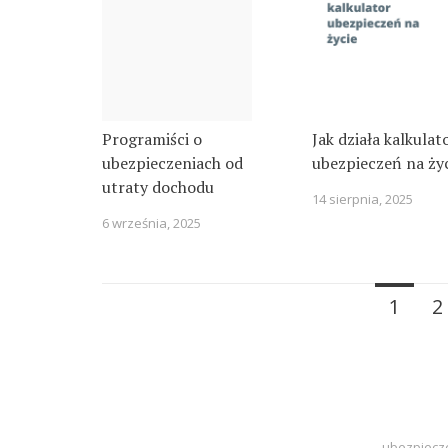
Programiści o
Jak działa kalkulat
ubezpieczeniach od
ubezpieczeń na ży
utraty dochodu
14 sierpnia, 2025
6 września, 2025
Posts
1
2
navigation
ubezpiecz