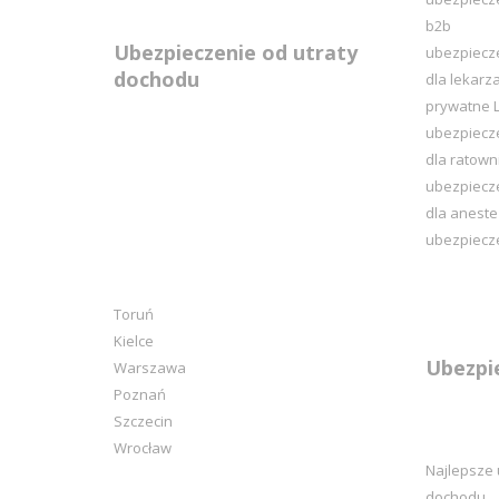
b2b
Ubezpieczenie od utraty
ubezpiecz
dochodu
dla lekarz
prywatne L
ubezpiecz
dla ratow
ubezpiecz
dla aneste
ubezpiecze
Toruń
Kielce
Ubezpi
Warszawa
Poznań
Szczecin
Wrocław
Najlepsze 
dochodu