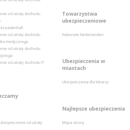
Towarzystwa
enie od utraty dochodu
ubezpieczeniowe
a
4 Leadenhall
enie od utraty dochodu
Nationale Nederlanden
nika medycznego
enie od utraty dochodu
zjologa
Ubezpieczenia w
nie od utraty dochodu IT
miastach
Ubezpieczenia dla lekarzy
eczamy
Najlepsze ubezpieczenia
ubezpieczenie od utraty
Mapa strony