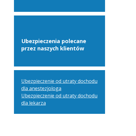
Ubezpieczenia polecane
przez naszych klientów
Ubezpieczenie od utraty dochodu
dla anestezjologa
Ubezpieczenie od utraty dochodu
dla lekarza