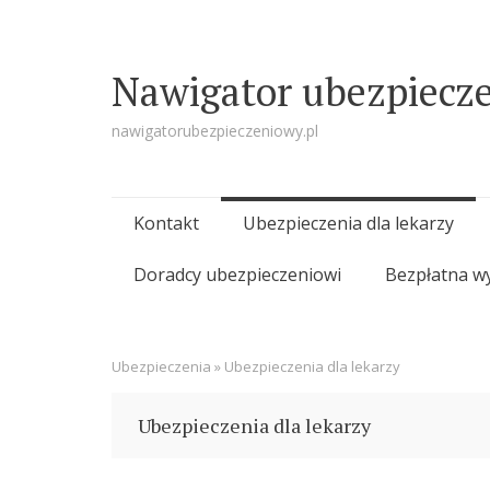
Nawigator ubezpiecz
nawigatorubezpieczeniowy.pl
Skip
Kontakt
Ubezpieczenia dla lekarzy
to
Doradcy ubezpieczeniowi
Bezpłatna w
content
Ubezpieczenia
»
Ubezpieczenia dla lekarzy
Ubezpieczenia dla lekarzy