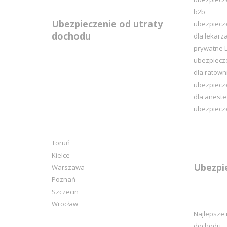
b2b
Ubezpieczenie od utraty
ubezpiecz
dochodu
dla lekarz
prywatne L
ubezpiecz
dla ratow
ubezpiecz
dla aneste
ubezpiecze
Toruń
Kielce
Ubezpi
Warszawa
Poznań
Szczecin
Wrocław
Najlepsze 
dochodu