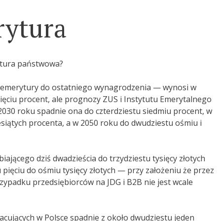
rytura
ytura państwowa?
j emerytury do ostatniego wynagrodzenia — wynosi w
 pięciu procent, ale prognozy ZUS i Instytutu Emerytalnego
 2030 roku spadnie ona do czterdziestu siedmiu procent, w
iesiątych procenta, a w 2050 roku do dwudziestu ośmiu i
iającego dziś dwadzieścia do trzydziestu tysięcy złotych
pięciu do ośmiu tysięcy złotych — przy założeniu że przez
przypadku przedsiębiorców na JDG i B2B nie jest wcale
racujących w Polsce spadnie z około dwudziestu jeden