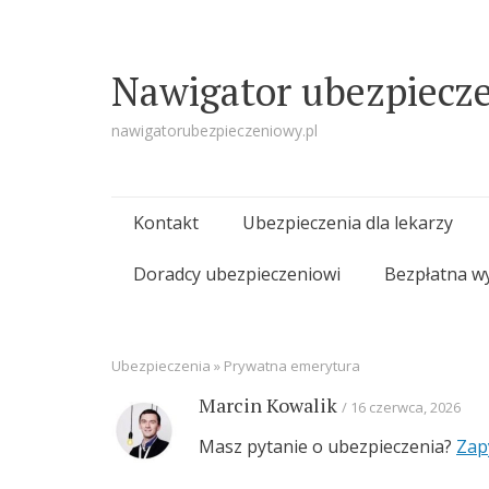
Nawigator ubezpiecz
nawigatorubezpieczeniowy.pl
Skip
Kontakt
Ubezpieczenia dla lekarzy
to
Doradcy ubezpieczeniowi
Bezpłatna w
content
Ubezpieczenia
»
Prywatna emerytura
Marcin Kowalik
16 czerwca, 2026
Masz pytanie o ubezpieczenia?
Zap