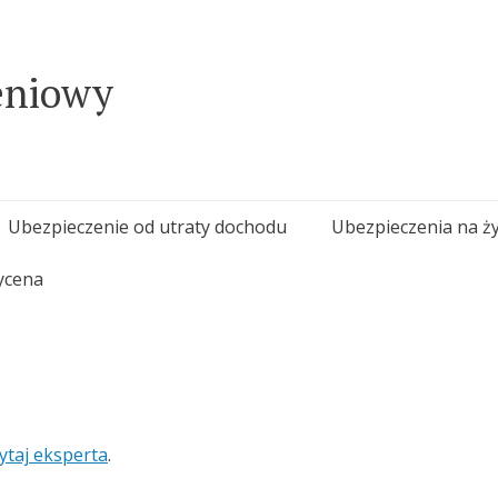
eniowy
Ubezpieczenie od utraty dochodu
Ubezpieczenia na ży
ycena
ytaj eksperta
.