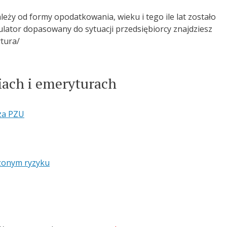
leży od formy opodatkowania, wieku i tego ile lat zostało
lator dopasowany do sytuacji przedsiębiorcy znajdziesz
tura/
iach i emeryturach
za PZU
zonym ryzyku