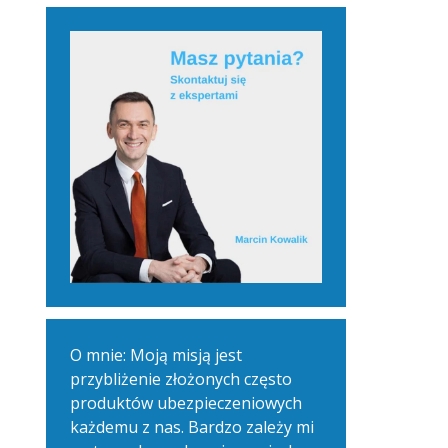
O mnie: Moją misją jest
przybliżenie złożonych często
produktów ubezpieczeniowych
każdemu z nas. Bardzo zależy mi