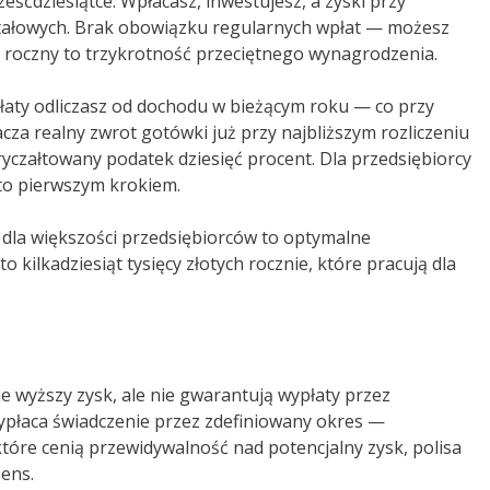
ześćdziesiątce. Wpłacasz, inwestujesz, a zyski przy
itałowych. Brak obowiązku regularnych wpłat — możesz
t roczny to trzykrotność przeciętnego wynagrodzenia.
łaty odliczasz od dochodu w bieżącym roku — co przy
za realny zwrot gotówki już przy najbliższym rozliczeniu
zryczałtowany podatek dziesięć procent. Dla przedsiębiorcy
sto pierwszym krokiem.
dla większości przedsiębiorców to optymalne
 kilkadziesiąt tysięcy złotych rocznie, które pracują dla
ie wyższy zysk, ale nie gwarantują wypłaty przez
ypłaca świadczenie przez zdefiniowany okres —
tóre cenią przewidywalność nad potencjalny zysk, polisa
ens.