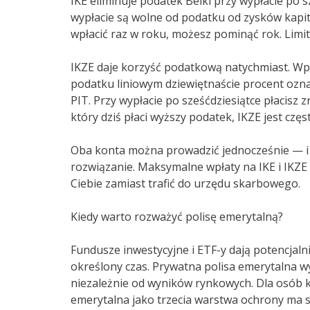
IKE eliminuje podatek Belki przy wypłacie po s
wypłacie są wolne od podatku od zysków kap
wpłacić raz w roku, możesz pominąć rok. Limi
IKZE daje korzyść podatkową natychmiast. Wp
podatku liniowym dziewiętnaście procent oznac
PIT. Przy wypłacie po sześćdziesiątce płacisz 
który dziś płaci wyższy podatek, IKZE jest czę
Oba konta można prowadzić jednocześnie — i 
rozwiązanie. Maksymalne wpłaty na IKE i IKZE to
Ciebie zamiast trafić do urzędu skarbowego.
Kiedy warto rozważyć polisę emerytalną?
Fundusze inwestycyjne i ETF-y dają potencjaln
określony czas. Prywatna polisa emerytalna w
niezależnie od wyników rynkowych. Dla osób k
emerytalna jako trzecia warstwa ochrony ma s