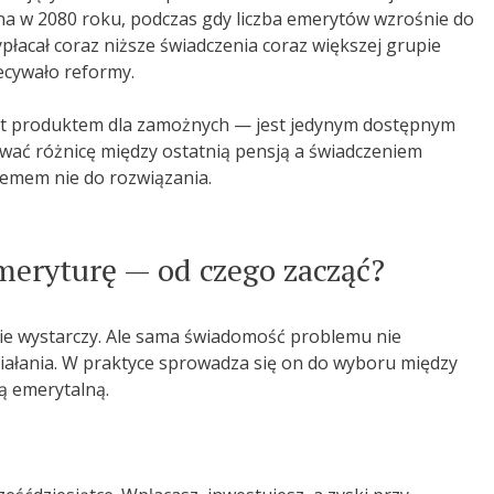
na w 2080 roku, podczas gdy liczba emerytów wzrośnie do
acał coraz niższe świadczenia coraz większej grupie
ecywało reformy.
st produktem dla zamożnych — jest jedynym dostępnym
ać różnicę między ostatnią pensją a świadczeniem
lemem nie do rozwiązania.
meryturę — od czego zacząć?
nie wystarczy. Ale sama świadomość problemu nie
iałania. W praktyce sprowadza się on do wyboru między
są emerytalną.