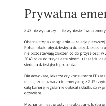
Prywatna eme
ZUS nie wystarczy — ile wyniesie Twoja emer
Obecna stopa zastąpienia — relacja pierwsze
Polsce około pięćdziesięciu do pięćdziesięciu
nie pozostawiają złudzeń co do przyszłości: w
2040 roku do trzydziestu siedmiu i sześciu dz
siedmiu dziesiątych procenta.
Dla adwokata, lekarza czy konsultanta IT zarab
miesięcznie oznacza to emeryturę z ZUS rzędu 
całą karierę regularnie opłacał składki, co w 
oczywiste.
Mechanizm jest prosty i nieubłagany: liczba p