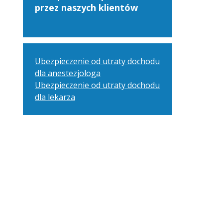
przez naszych klientów
Ubezpieczenie od utraty dochodu
dla anestezjologa
Ubezpieczenie od utraty dochodu
dla lekarza