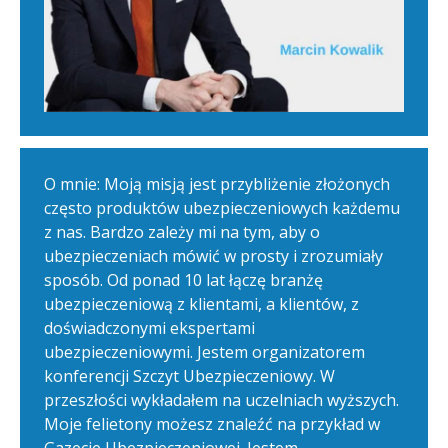
O mnie: Moją misją jest przybliżenie złożonych
często produktów ubezpieczeniowych każdemu
z nas. Bardzo zależy mi na tym, aby o
ubezpieczeniach mówić w prosty i zrozumiały
sposób. Od ponad 10 lat łączę branżę
ubezpieczeniową z klientami, a klientów, z
doświadczonymi ekspertami
ubezpieczeniowymi. Jestem organizatorem
konferencji Szczyt Ubezpieczeniowy. W
przeszłości wykładałem na uczelniach wyższych.
Moje felietony możesz znaleźć na przykład w