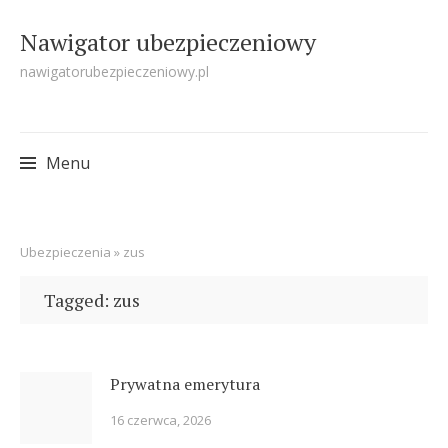
Nawigator ubezpieczeniowy
nawigatorubezpieczeniowy.pl
Menu
Skip
Ubezpieczenia
»
zus
to
content
Tagged: zus
Prywatna emerytura
16 czerwca, 2026