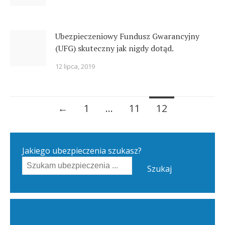
Ubezpieczeniowy Fundusz Gwarancyjny
(UFG) skuteczny jak nigdy dotąd.
12 lipca, 2019
Posts
←
1
…
11
12
navigation
Jakiego ubezpieczenia szukasz?
Szukaj