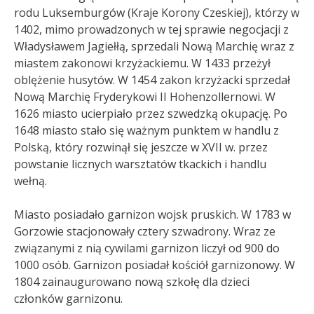
rodu Luksemburgów (Kraje Korony Czeskiej), którzy w
1402, mimo prowadzonych w tej sprawie negocjacji z
Władysławem Jagiełłą, sprzedali Nową Marchię wraz z
miastem zakonowi krzyżackiemu. W 1433 przeżył
oblężenie husytów. W 1454 zakon krzyżacki sprzedał
Nową Marchię Fryderykowi II Hohenzollernowi. W
1626 miasto ucierpiało przez szwedzką okupację. Po
1648 miasto stało się ważnym punktem w handlu z
Polską, który rozwinął się jeszcze w XVII w. przez
powstanie licznych warsztatów tkackich i handlu
wełną.
Miasto posiadało garnizon wojsk pruskich. W 1783 w
Gorzowie stacjonowały cztery szwadrony. Wraz ze
związanymi z nią cywilami garnizon liczył od 900 do
1000 osób. Garnizon posiadał kościół garnizonowy. W
1804 zainaugurowano nową szkołę dla dzieci
członków garnizonu
.