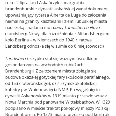
roku. 2 lipca Jan I Askańczyk – margrabia
brandenburski z dynastii askańskiej wydał dokument,
upoważniający rycerza Alberta de Luge do założenia
niemal na granicy kasztelanii i ziemi lubuskiej miasta
nad rzeką i nadania mu nazwy
Landisberch Nova
(Landsberg Nowy, dla rozróżnienia z Altlandsbergiem
koło Berlina – w Niemczech do 1945 r. nazwa
Landsberg odnosiła się w sumie do 6 miejscowości).
Landisberch
szybko stał się ważnym ośrodkiem
gospodarczym na wschodnich rubieżach
Brandenburgii. Z założeniem miasta zbiegła się
budowa okazałej gotyckiej fary (kościoła parafialnego,
od 1537 luterańskiego), dziś rzymskokatolickiej
katedry pw. Wniebowzięcia NMP. Po wygaśnięciu
dynastii Askańczyków w 1319 miasto przeszło wraz z
Nową Marchią pod panowanie Wittelsbachów. W 1329
podpisano w mieście traktat pokojowy między Polską i
Brandenburgią. Po 1373 miasto przeszło pod kontrolę