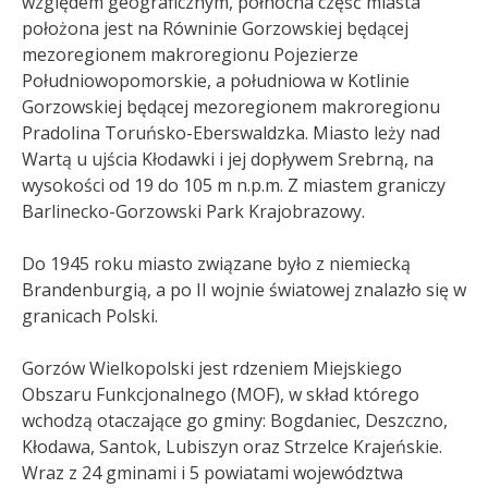
względem geograficznym, północna część miasta
położona jest na Równinie Gorzowskiej będącej
mezoregionem makroregionu Pojezierze
Południowopomorskie, a południowa w Kotlinie
Gorzowskiej będącej mezoregionem makroregionu
Pradolina Toruńsko-Eberswaldzka. Miasto leży nad
Wartą u ujścia Kłodawki i jej dopływem Srebrną, na
wysokości od 19 do 105 m n.p.m. Z miastem graniczy
Barlinecko-Gorzowski Park Krajobrazowy.
Do 1945 roku miasto związane było z niemiecką
Brandenburgią, a po II wojnie światowej znalazło się w
granicach Polski.
Gorzów Wielkopolski jest rdzeniem Miejskiego
Obszaru Funkcjonalnego (MOF), w skład którego
wchodzą otaczające go gminy: Bogdaniec, Deszczno,
Kłodawa, Santok, Lubiszyn oraz Strzelce Krajeńskie.
Wraz z 24 gminami i 5 powiatami województwa