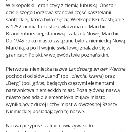
Wielkopolski i graniczyły z ziemią lubuską. Obszar
dzisiejszego Gorzowa stanowił część kasztelanii
santockiej, która była częścią Wielkopolski. Następnie
w 1252 ziemia ta została włączona do Marchii
Brandenburskiej, stanowiąc zalążek Nowej Marchii
.
Do 1945 roku miasto związane było z niemiecką Nową
Marchią, a po II wojnie światowej znalazło się w
granicach Polski, w województwie poznańskim.
Pierwotna niemiecka nazwa
Landsberg an der Warthe
pochodzi od słów „Land” (pol.
ziemia, kraina
) oraz
„Berg” (pol.
góra
), będących częstymi elementami
nazewnictwa niemieckich miast. Poza główną nazwą
miasto posiadało element lokalizujący miasto,
wynikający z dużej liczby miast w ówczesnej Rzeszy
Niemieckiej posiadających tę nazwę.
Nazwa przypuszczalnie nawiązywała do