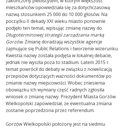
zakończony plebiscytem, w którym większość
mieszkańców opowiedziała się za dotychczasową
nazwą stosunkiem 25 000 do 10 000 głosów
. Na
początku II dekady XXI wieku miasto ponownie
podjęło ten temat, wpisując zmianę nazwy do
Długoterminowej strategii zarządzania marką
Gorzów
. Zmianę doradzają wszystkie agencje
zajmujące się Public Relations i tworzenie wizerunku
.
Kwestia nazwy została podjęta w lokalnej debacie,
jednak nie wyszła poza to stadium
. Latem 2015 r.
temat powrócił do debaty w związku z nowelizacją
przepisów dotyczących ważności dokumentów po
zmianie nazwy miejscowości. Wobec zniesienia
obowiązku ich wymiany część radnych zgłosiła
wniosek o zmianę nazwy. Prezydent Miasta Gorzów
Wielkopolski zapowiedział, że ewentualna zmiana
zostanie poprzedzona przez referendum.
Gorzów Wielkopolski położony jest na siedmiu