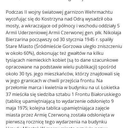
Podczas II wojny światowej garnizon Wehrmachtu
wycofując się do Kostrzyna nad Odrą wysadził oba
mosty, a wkraczające od północy i wschodu oddziały 5
Armii Uderzeniowej Armii Czerwonej gen. płk. Nikołaja
Bierzarina począwszy od 30 stycznia 1945 r. spaliły
Stare Miasto (Śródmieście Gorzowa uległo zniszczeniu
w około 60%)
, dokonując też gwałtów na kilku
tysiącach niemieckich kobiet (są to dane szacunkowe
opracowane na podstawie wielu publikacji)
spośród
około 30 tys. jego mieszkańców, którzy znajdowali się
w jego granicach w chwili przejścia frontu. Na
przełomie marca i kwietnia w budynku na ul. Łokietka
37 mieściła się siedziba sztabu 1 Frontu Białoruskiego
(tablicę upamiętniającą to wydarzenie odsłonięto 9
maja 1975; kolejna tablica upamiętniająca zajęcie
miasta przez Armię Czerwoną została odsłonięta w
pierwszą rocznicę tego wydarzenia na budynku