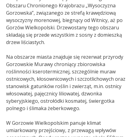
Obszaru Chronionego Krajobrazu „Wysoczyzna
Gorzowska”, związanego ze strefą krawędziową
wysoczyzny morenowej, biegnący od Witnicy, aż po
Gorzów Wielkopolski. Drzewostany tego obszaru
składają się przede wszystkim z sosny z domieszką
drzew liściastych
.
Na obszarze miasta znajduje się rezerwat przyrody
Gorzowskie Murawy chroniący zbiorowiska
roślinności kserotermicznej, szczególnie muraw
ostnicowych, kłosownicowych i szczotlichowych oraz
stanowisk gatunków roślin i zwierząt, m.in. ostnicy
włosowatej, pajęcznicy liliowatej, dzwonka
syberyjskiego, ostrołódki kosmatej, świergotka
polnego i ślimaka żeberkowego.
W Gorzowie Wielkopolskim panuje klimat
umiarkowany przejściowy, z przewagą wpływów