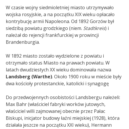
W czasie wojny siedmioletniej miasto utrzymywało
wojska rosyjskie, a na początku XIX wieku opłacało
kontrybucję armii Napoleona. Od 1892 Gorzów był
siedzibą powiatu grodzkiego (niem.
Stadtkreis
) i
należał do rejencji frankfurckiej w prowincji
Brandenburgia.
W 1892 miasto zostało wydzielone z powiatu i
otrzymało status Miasto na prawach powiatu. W
latach dwudziestych XX wieku dominowała nazwa
Landsberg (Warthe)
. Około 1900 roku w mieście były
dwa kościoły protestanckie, katolicki i synagogę
Do przedwojennych osobistości Landsbergu należeli:
Max Bahr (właściciel fabryki worków jutowych,
właściciel willi zajmowanej obecnie przez Pałac
Biskupi, inicjator budowy łaźni miejskiej (1928), która
działała jeszcze na początku XXI wieku), Hermann