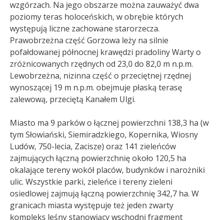
wzgórzach. Na jego obszarze można zauważyć dwa
poziomy teras holoceńskich, w obrębie których
występują liczne zachowane starorzecza.
Prawobrzeżna część Gorzowa leży na silnie
pofałdowanej północnej krawędzi pradoliny Warty o
zróżnicowanych rzędnych od 23,0 do 82,0 m n.p.m.
Lewobrzeżna, nizinna część o przeciętnej rzędnej
wynoszącej 19 m n.p.m. obejmuje płaską terasę
zalewową, przeciętą Kanałem Ulgi.
Miasto ma 9 parków o łącznej powierzchni 138,3 ha (w
tym Słowiański, Siemiradzkiego, Kopernika, Wiosny
Ludów, 750-lecia, Zacisze) oraz 141 zieleńców
zajmujących łączną powierzchnię około 120,5 ha
okalające tereny wokół placów, budynków i narożniki
ulic. Wszystkie parki, zieleńce i tereny zieleni
osiedlowej zajmują łączną powierzchnię 342,7 ha. W
granicach miasta występuje też jeden zwarty
kompleks leśny stanowiący wschodni fragment