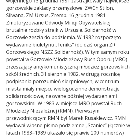
wojennego 13 grudnia 1981 zastrajkowały największe
gorzowskie zakłady przemysłowe: ZWCh Stilon,
Silwana, ZM Ursus, Zremb. 16 grudnia 1981
Zmotoryzowane Odwody Milicji Obywatelskiej
brutalnie rozbiły strajk w Ursusie. Solidarność w
Gorzowie zeszła do podziemia. W 1982 rozpoczęto
wydawanie biuletynu „Feniks” (do dziś organ ZR
Gorzowskiego NSZZ Solidarność). W tym samym roku
powstał w Gorzowie Młodzieżowy Ruch Oporu (MRO)
zrzeszający antykomunistyczną młodzież gorzowskich
szkół średnich. 31 sierpnia 1982, w drugą rocznicę
podpisania porozumień sierpniowych, w centrum
miasta miały miejsce wielogodzinne demonstracje
solidarnościowe, nazwane później wydarzeniami
gorzowskimi. W 1983 w miejsce MRO powstał Ruch
Młodzieży Niezależnej (RMN). Pierwszym
przewodniczącym RMN był Marek Rusakiewicz. RMN
wydawał własne pismo podziemne „Szaniec” (łącznie w
latach 1983–1989 ukazało się prawie 200 numerów)