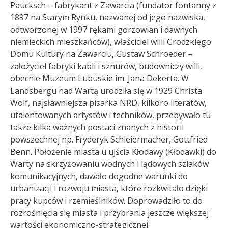
Paucksch – fabrykant z Zawarcia (fundator fontanny z
1897 na Starym Rynku, nazwanej od jego nazwiska,
odtworzonej w 1997 rękami gorzowian i dawnych
niemieckich mieszkańców), właściciel willi Grodzkiego
Domu Kultury na Zawarciu, Gustaw Schroeder –
założyciel fabryki kabli i sznurów, budowniczy willi,
obecnie Muzeum Lubuskie im. Jana Dekerta. W
Landsbergu nad Wartą urodziła się w 1929 Christa
Wolf, najsławniejsza pisarka NRD, kilkoro literatów,
utalentowanych artystów i techników, przebywało tu
także kilka ważnych postaci znanych z historii
powszechnej np. Fryderyk Schleiermacher, Gottfried
Benn. Położenie miasta u ujścia Kłodawy (Kłodawki) do
Warty na skrzyżowaniu wodnych i lądowych szlaków
komunikacyjnych, dawało dogodne warunki do
urbanizacji i rozwoju miasta, które rozkwitało dzięki
pracy kupców i rzemieślników. Doprowadziło to do
rozrośnięcia się miasta i przybrania jeszcze większej
wartości ekonomiczno-strategicznej.