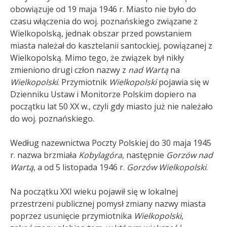
obowiązuje od 19 maja 1946 r. Miasto nie było do
czasu włączenia do woj. poznańskiego związane z
Wielkopolską, jednak obszar przed powstaniem
miasta należał do kasztelanii santockiej, powiązanej z
Wielkopolską. Mimo tego, że związek był nikły
zmieniono drugi człon nazwy z
nad Wartą
na
Wielkopolski
. Przymiotnik
Wielkopolski
pojawia się w
Dzienniku Ustaw i Monitorze Polskim dopiero na
początku lat 50 XX w., czyli gdy miasto już nie należało
do woj. poznańskiego.
Według nazewnictwa Poczty Polskiej do 30 maja 1945
r. nazwa brzmiała
Kobylagóra
, następnie
Gorzów nad
Wartą
, a od 5 listopada 1946 r.
Gorzów Wielkopolski
.
Na początku XXI wieku pojawił się w lokalnej
przestrzeni publicznej pomysł zmiany nazwy miasta
poprzez usunięcie przymiotnika
Wielkopolski
,