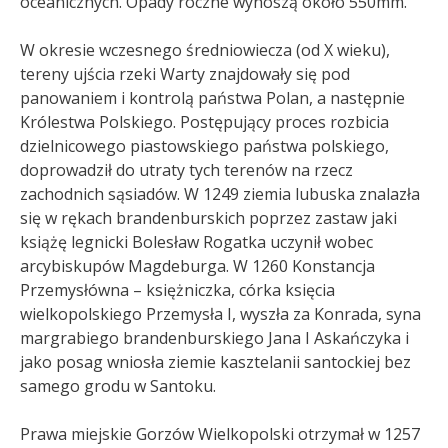
oceanicznych. Opady roczne wynoszą około 550mm.
W okresie wczesnego średniowiecza (od X wieku),
tereny ujścia rzeki Warty znajdowały się pod
panowaniem i kontrolą państwa Polan, a następnie
Królestwa Polskiego. Postępujący proces rozbicia
dzielnicowego piastowskiego państwa polskiego,
doprowadził do utraty tych terenów na rzecz
zachodnich sąsiadów. W 1249 ziemia lubuska znalazła
się w rękach brandenburskich poprzez zastaw jaki
książę legnicki Bolesław Rogatka uczynił wobec
arcybiskupów Magdeburga. W 1260 Konstancja
Przemysłówna – księżniczka, córka księcia
wielkopolskiego Przemysła I, wyszła za Konrada, syna
margrabiego brandenburskiego Jana I Askańczyka i
jako posag wniosła ziemie kasztelanii santockiej bez
samego grodu w Santoku.
Prawa miejskie Gorzów Wielkopolski otrzymał w 1257