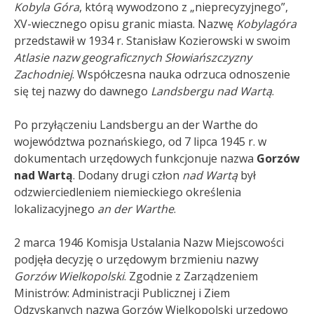
Kobyla Góra
, którą wywodzono z „nieprecyzyjnego”,
XV-wiecznego opisu granic miasta. Nazwę
Kobylagóra
przedstawił w 1934 r. Stanisław Kozierowski w swoim
Atlasie nazw geograficznych Słowiańszczyzny
Zachodniej
. Współczesna nauka odrzuca odnoszenie
się tej nazwy do dawnego
Landsbergu nad Wartą
.
Po przyłączeniu Landsbergu an der Warthe do
województwa poznańskiego, od 7 lipca 1945 r. w
dokumentach urzędowych funkcjonuje nazwa
Gorzów
nad Wartą
. Dodany drugi człon
nad Wartą
był
odzwierciedleniem niemieckiego określenia
lokalizacyjnego
an der Warthe
.
2 marca 1946 Komisja Ustalania Nazw Miejscowości
podjęła decyzję o urzędowym brzmieniu nazwy
Gorzów Wielkopolski
. Zgodnie z Zarządzeniem
Ministrów: Administracji Publicznej i Ziem
Odzyskanych nazwa Gorzów Wielkopolski urzędowo