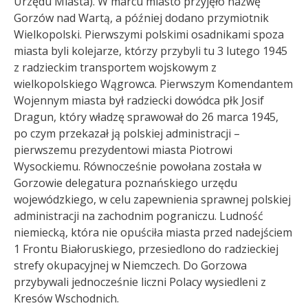
Urzędu Miasta)
. W marcu miasto przyjęło nazwę
Gorzów nad Wartą, a później dodano przymiotnik
Wielkopolski. Pierwszymi polskimi osadnikami spoza
miasta byli kolejarze, którzy przybyli tu 3 lutego 1945
z radzieckim transportem wojskowym z
wielkopolskiego Wągrowca. Pierwszym Komendantem
Wojennym miasta był radziecki dowódca płk Josif
Dragun, który władzę sprawował do 26 marca 1945,
po czym przekazał ją polskiej administracji –
pierwszemu prezydentowi miasta Piotrowi
Wysockiemu. Równocześnie powołana została w
Gorzowie delegatura poznańskiego urzędu
wojewódzkiego, w celu zapewnienia sprawnej polskiej
administracji na zachodnim pograniczu. Ludność
niemiecką, która nie opuściła miasta przed nadejściem
1 Frontu Białoruskiego, przesiedlono
do radzieckiej
strefy okupacyjnej w Niemczech. Do Gorzowa
przybywali jednocześnie liczni Polacy wysiedleni z
Kresów Wschodnich.