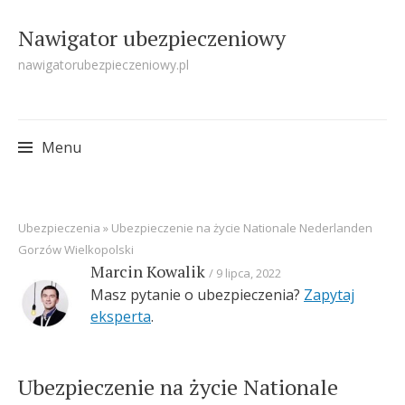
Nawigator ubezpieczeniowy
nawigatorubezpieczeniowy.pl
Menu
Skip
Ubezpieczenia
»
Ubezpieczenie na życie Nationale Nederlanden
to
Gorzów Wielkopolski
content
Marcin Kowalik
9 lipca, 2022
Masz pytanie o ubezpieczenia?
Zapytaj
eksperta
.
Ubezpieczenie na życie Nationale