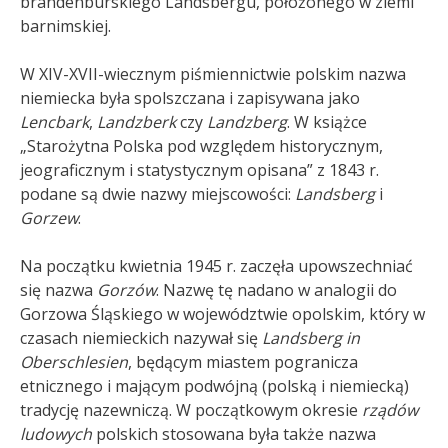
brandenburskiego Landsbergu, położonego w ziemi
barnimskiej.
W XIV-XVII-wiecznym piśmiennictwie polskim nazwa
niemiecka była spolszczana i zapisywana jako
Lencbark
,
Landzberk
czy
Landzberg
. W książce
„Starożytna Polska pod względem historycznym,
jeograficznym i statystycznym opisana” z 1843 r.
podane są dwie nazwy miejscowości:
Landsberg
i
Gorzew
.
Na początku kwietnia 1945 r. zaczęła upowszechniać
się nazwa
Gorzów
. Nazwę tę nadano w analogii do
Gorzowa Śląskiego w województwie opolskim, który w
czasach niemieckich nazywał się
Landsberg in
Oberschlesien
, będącym miastem pogranicza
etnicznego i mającym podwójną (polską i niemiecką)
tradycję nazewniczą. W początkowym okresie
rządów
ludowych
polskich stosowana była także nazwa