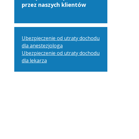
przez naszych klientów
Ubezpieczenie od utraty dochodu
dla anestezjologa
Ubezpieczenie od utraty dochodu
dla lekarza