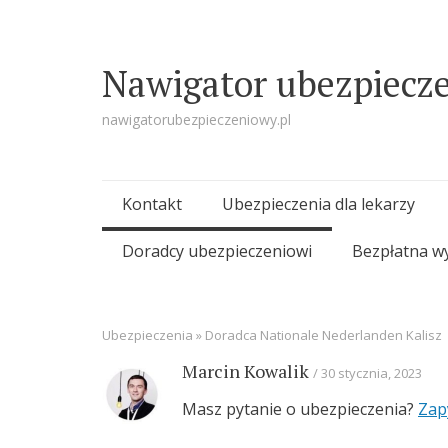
Nawigator ubezpiecz
nawigatorubezpieczeniowy.pl
Skip
Kontakt
Ubezpieczenia dla lekarzy
to
Doradcy ubezpieczeniowi
Bezpłatna w
content
Ubezpieczenia
»
Doradca Nationale Nederlanden Kalisz
Marcin Kowalik
30 stycznia, 2023
Masz pytanie o ubezpieczenia?
Zap