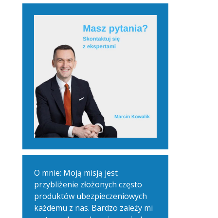
O mnie: Moją misją jest
przybliżenie złożonych często
produktów ubezpieczeniowych
każdemu z nas. Bardzo zależy mi