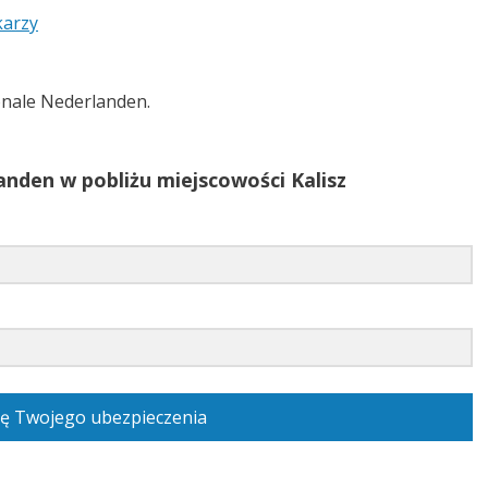
karzy
nale Nederlanden.
nden w pobliżu miejscowości Kalisz
ę Twojego ubezpieczenia