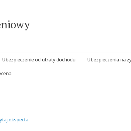
eniowy
Ubezpieczenie od utraty dochodu
Ubezpieczenia na ży
ycena
ytaj eksperta
.