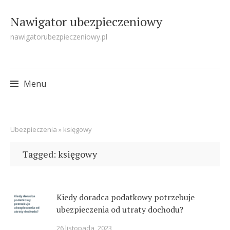
Nawigator ubezpieczeniowy
nawigatorubezpieczeniowy.pl
Menu
Skip
Ubezpieczenia
»
księgowy
to
content
Tagged: księgowy
Kiedy doradca podatkowy potrzebuje
ubezpieczenia od utraty dochodu?
26 listopada, 2023