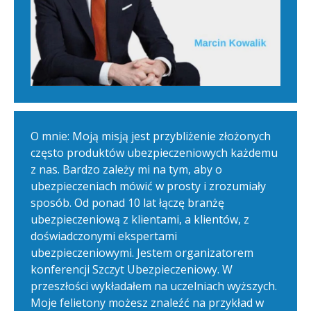
O mnie: Moją misją jest przybliżenie złożonych
często produktów ubezpieczeniowych każdemu
z nas. Bardzo zależy mi na tym, aby o
ubezpieczeniach mówić w prosty i zrozumiały
sposób. Od ponad 10 lat łączę branżę
ubezpieczeniową z klientami, a klientów, z
doświadczonymi ekspertami
ubezpieczeniowymi. Jestem organizatorem
konferencji Szczyt Ubezpieczeniowy. W
przeszłości wykładałem na uczelniach wyższych.
Moje felietony możesz znaleźć na przykład w