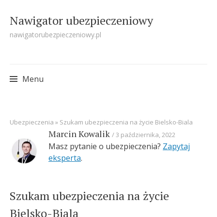
Nawigator ubezpieczeniowy
nawigatorubezpieczeniowy.pl
Menu
Skip
Ubezpieczenia
»
Szukam ubezpieczenia na życie Bielsko-Biala
to
Marcin Kowalik
3 października, 2022
content
Masz pytanie o ubezpieczenia?
Zapytaj
eksperta
.
Szukam ubezpieczenia na życie
Bielsko-Biala