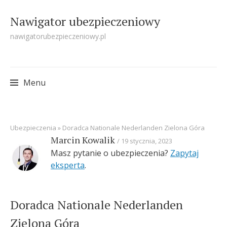
Nawigator ubezpieczeniowy
nawigatorubezpieczeniowy.pl
Menu
Skip
Ubezpieczenia
»
Doradca Nationale Nederlanden Zielona Góra
to
Marcin Kowalik
19 stycznia, 2023
content
Masz pytanie o ubezpieczenia?
Zapytaj
eksperta
.
Doradca Nationale Nederlanden
Zielona Góra