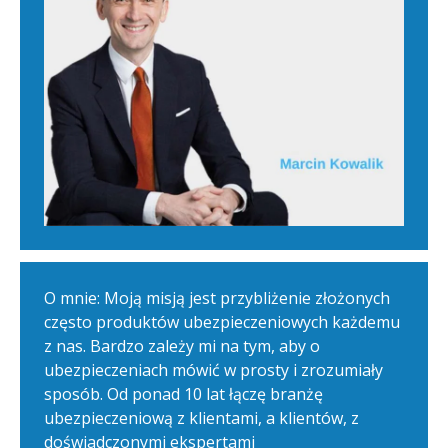
O mnie: Moją misją jest przybliżenie złożonych
często produktów ubezpieczeniowych każdemu
z nas. Bardzo zależy mi na tym, aby o
ubezpieczeniach mówić w prosty i zrozumiały
sposób. Od ponad 10 lat łączę branżę
ubezpieczeniową z klientami, a klientów, z
doświadczonymi ekspertami