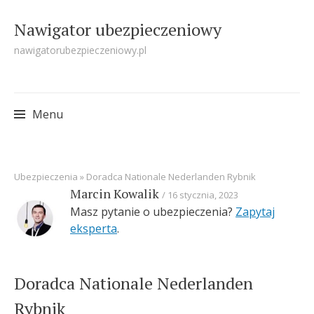
Nawigator ubezpieczeniowy
nawigatorubezpieczeniowy.pl
Menu
Skip
Ubezpieczenia
»
Doradca Nationale Nederlanden Rybnik
to
Marcin Kowalik
16 stycznia, 2023
content
Masz pytanie o ubezpieczenia?
Zapytaj
eksperta
.
Doradca Nationale Nederlanden
Rybnik