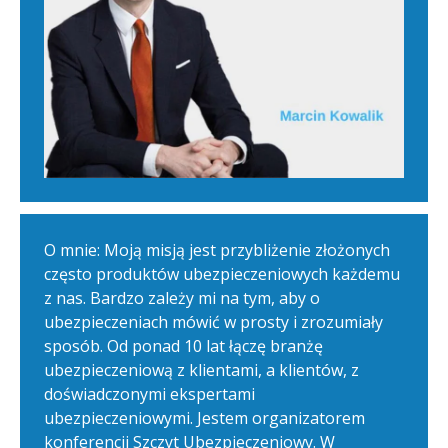
O mnie: Moją misją jest przybliżenie złożonych
często produktów ubezpieczeniowych każdemu
z nas. Bardzo zależy mi na tym, aby o
ubezpieczeniach mówić w prosty i zrozumiały
sposób. Od ponad 10 lat łączę branżę
ubezpieczeniową z klientami, a klientów, z
doświadczonymi ekspertami
ubezpieczeniowymi. Jestem organizatorem
konferencji Szczyt Ubezpieczeniowy. W