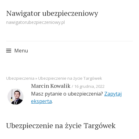
Nawigator ubezpieczeniowy
nawigatorubezpieczeniowy.pl
Menu
Skip
Ubezpieczenia
»
Ubezpieczenie na życie Targówek
to
Marcin Kowalik
16 grudnia, 2022
content
Masz pytanie o ubezpieczenia?
Zapytaj
eksperta
.
Ubezpieczenie na życie Targówek