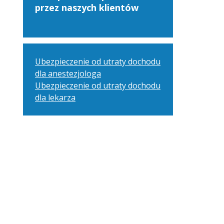
przez naszych klientów
Ubezpieczenie od utraty dochodu
dla anestezjologa
Ubezpieczenie od utraty dochodu
dla lekarza