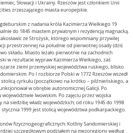
emiec, Słowacji i Ukrainy. Rzeszów jest członkiem Unii
ities zrzeszającego miasta europejskie.
gdeburskim z nadania króla Kazimierza Wielkiego 19
rmalnie do 1845 miastem prywatnym i rezydencją magnacką.
 Pakosławic ze Strożysk, którego wspomniany przywilej
ji przestrzennej na południe od pierwotnej osady (dziś
awo składu
. Miasto leżało pierwotnie na zachodnich
ski w rezultacie wypraw Kazimierza Wielkiego, zaś
bszarze ziemi przemyskiej województwa ruskiego, blisko
domierskim. Po I rozbiorze Polski w 1772 Rzeszów wszedł
ł stolicą cyrkułu (początkowo na krótko – pilźnieńskiego, a
unkcjonował w obrębie autonomicznej Galicji. Po
 w województwie lwowskim. Po zajęciu przez wojska
 na siedzibę władz wojewódzkich; od roku 1945 do 1998
1 stycznia 1999 jest stolicą województwa podkarpackiego.
nów fizycznogeograficznych: Kotliny Sandomierskiej i
rdziej szczegółowym podziałem na mezoregiony według