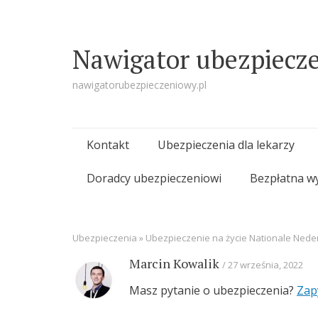
Nawigator ubezpiecz
nawigatorubezpieczeniowy.pl
Skip
Kontakt
Ubezpieczenia dla lekarzy
to
Doradcy ubezpieczeniowi
Bezpłatna w
content
Ubezpieczenia
»
Ubezpieczenie na życie Nationale Ned
Marcin Kowalik
27 września, 2022
Masz pytanie o ubezpieczenia?
Zap