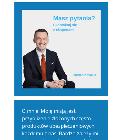
O mnie: Moją misją jest
przybliżenie złożonych często
produktów ubezpieczeniowych
każdemu z nas. Bardzo zależy mi