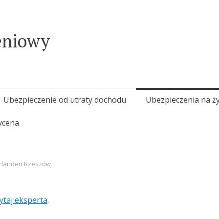
eniowy
Ubezpieczenie od utraty dochodu
Ubezpieczenia na ży
ycena
erlanden Rzeszów
ytaj eksperta
.