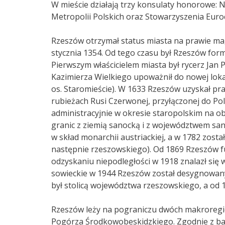
W mieście działają trzy konsulaty honorowe: Ni
Metropolii Polskich oraz Stowarzyszenia Euroc
Rzeszów otrzymał status miasta na prawie ma
stycznia 1354. Od tego czasu był Rzeszów fo
Pierwszym właścicielem miasta był rycerz Jan
Kazimierza Wielkiego upoważnił do nowej lokac
os. Staromieście). W 1633 Rzeszów uzyskał pr
rubieżach Rusi Czerwonej, przyłączonej do Pol
administracyjnie w okresie staropolskim na o
granic z ziemią sanocką i z województwem san
w skład monarchii austriackiej, a w 1782 zosta
następnie rzeszowskiego)
. Od 1869 Rzeszów f
odzyskaniu niepodległości w 1918 znalazł się
sowieckie w 1944 Rzeszów został desygnowany
był stolicą województwa rzeszowskiego, a od 
Rzeszów leży na pograniczu dwóch makroregio
Pogórza Środkowobeskidzkiego. Zgodnie z ba