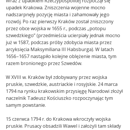
Wraz z upadkiem Rzeczypospolitej rozpoczął się
upadek Krakowa. Zniszczenia wojenne mocno
nadszarpnęły pozycję miasta i zahamowały jego
rozwój. Po raz pierwszy Kraków został zniszczony
przez obce wojska w 1655 r., podczas „potopu
szwedzkiego” (przedmieścia ucierpiały jednak mocno
już w 1587, podczas próby zdobycia miasta przez
arcyksięcia Maksymiliana III Habsburga). W latach
1656–1657 nastąpiło kolejne oblężenie miasta, tym
razem bronionego przez Szwedów.
W XVIII w. Kraków był zdobywany przez wojska
pruskie, szwedzkie, austriackie i rosyjskie. 24 marca
1794 na rynku krakowskim przysięgę Narodowi złożył
naczelnik Tadeusz Kościuszko rozpoczynając tym
samym powstanie.
15 czerwca 1794 r. do Krakowa wkroczyły wojska
pruskie. Prusacy obsadzili Wawel i założyli tam składy