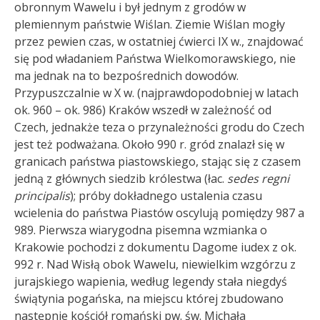
obronnym Wawelu i był jednym z grodów w
plemiennym państwie Wiślan. Ziemie Wiślan mogły
przez pewien czas, w ostatniej ćwierci IX w., znajdować
się pod władaniem Państwa Wielkomorawskiego, nie
ma jednak na to bezpośrednich dowodów.
Przypuszczalnie w X w. (najprawdopodobniej w latach
ok. 960 – ok. 986) Kraków wszedł w zależność od
Czech, jednakże teza o przynależności grodu do Czech
jest też podważana. Około 990 r. gród znalazł się w
granicach państwa piastowskiego, stając się z czasem
jedną z głównych siedzib królestwa (łac.
sedes regni
principalis
)
; próby dokładnego ustalenia czasu
wcielenia do państwa Piastów oscylują pomiędzy 987 a
989. Pierwsza wiarygodna pisemna wzmianka o
Krakowie pochodzi z dokumentu Dagome iudex z ok.
992 r. Nad Wisłą obok Wawelu, niewielkim wzgórzu z
jurajskiego wapienia, według legendy stała niegdyś
świątynia pogańska, na miejscu której zbudowano
następnie kościół romański pw. św. Michała