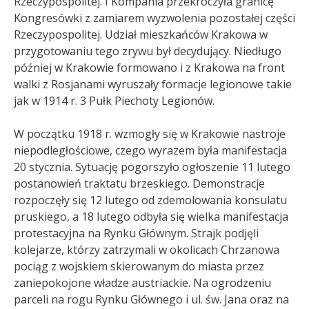
Rzeczypospolitej. I Kompania przekroczyła granicę
Kongresówki z zamiarem wyzwolenia pozostałej części
Rzeczypospolitej. Udział mieszkańców Krakowa w
przygotowaniu
tego zrywu był decydujący. Niedługo
później w Krakowie formowano i z Krakowa na front
walki z Rosjanami wyruszały formacje legionowe takie
jak w 1914 r. 3 Pułk Piechoty Legionów.
W początku 1918 r. wzmogły się w Krakowie nastroje
niepodległościowe, czego wyrazem była manifestacja
20 stycznia. Sytuację pogorszyło ogłoszenie 11 lutego
postanowień traktatu brzeskiego. Demonstracje
rozpoczęły się 12 lutego od zdemolowania konsulatu
pruskiego, a 18 lutego odbyła się wielka manifestacja
protestacyjna na Rynku Głównym. Strajk podjęli
kolejarze, którzy zatrzymali w okolicach Chrzanowa
pociąg z wojskiem skierowanym do miasta przez
zaniepokojone władze austriackie. Na ogrodzeniu
parceli na rogu Rynku Głównego i ul. św. Jana oraz na