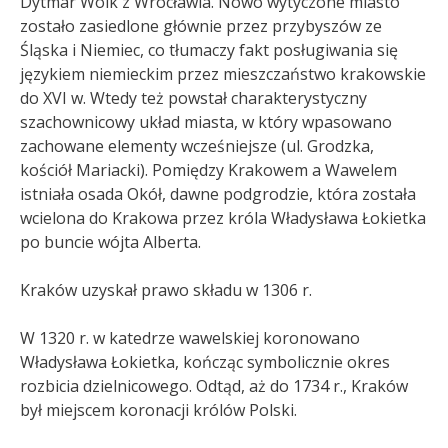
Dytmar Wolk z Wrocławia. Nowo wytyczone miasto
zostało zasiedlone głównie przez przybyszów ze
Śląska i Niemiec, co tłumaczy fakt posługiwania się
językiem niemieckim przez mieszczaństwo krakowskie
do XVI w. Wtedy też powstał charakterystyczny
szachownicowy układ miasta, w który wpasowano
zachowane elementy wcześniejsze (ul. Grodzka,
kościół Mariacki). Pomiędzy Krakowem a Wawelem
istniała osada Okół, dawne podgrodzie, która została
wcielona do Krakowa przez króla Władysława Łokietka
po buncie wójta Alberta.
Kraków uzyskał prawo składu w 1306 r.
W 1320 r. w katedrze wawelskiej koronowano
Władysława Łokietka, kończąc symbolicznie okres
rozbicia dzielnicowego. Odtąd, aż do 1734 r., Kraków
był miejscem koronacji królów Polski.