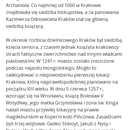
Archanioła. Co najmniej od 1000 w Krakowie
znajdowała się siedziba biskupstwa, a za panowania
Kazimierza Odnowiciela Kraków stał się główną
siedzibą książęcą.
W okresie rozbicia dzielnicowego Kraków był siedzibą
księcia seniora, z czasem jednak książęta krakowscy
stracili faktyczne zwierzchnictwo nad innymi władcami
piastowskimi. W 1241 r. miasto zostało zniszczone
podczas najazdu mongolskiego. Mogło to
zadecydować o niepowodzeniu pierwszej lokacji
Krakowa, którą najprawdopodobniej planowano na
początku XIII wieku. W dniu 5 czerwca 1257 r.,
wzorując się na Wrocławiu, książę Bolesław V
Wstydliwy, jego matka Grzymisława i żona św. Kinga
nadali miastu przywilej lokacyjny na prawie
magdeburskim w Koperni koło Pińczowa. Zasadźcami
byli trzej wójtowie: Gedko Stilvoyt, Jakub z Nysy i