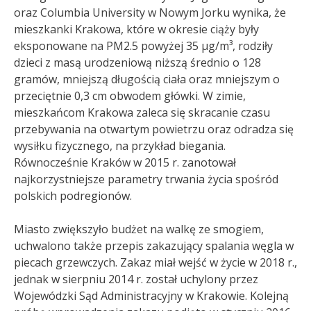
oraz Columbia University w Nowym Jorku wynika, że
mieszkanki Krakowa, które w okresie ciąży były
eksponowane na PM2.5 powyżej 35 µg/m³, rodziły
dzieci z masą urodzeniową niższą średnio o 128
gramów, mniejszą długością ciała oraz mniejszym o
przeciętnie 0,3 cm obwodem główki. W zimie,
mieszkańcom Krakowa zaleca się skracanie czasu
przebywania na otwartym powietrzu oraz odradza się
wysiłku fizycznego, na przykład biegania.
Równocześnie Kraków w 2015 r. zanotował
najkorzystniejsze parametry trwania życia spośród
polskich podregionów
.
Miasto zwiększyło budżet na walkę ze smogiem,
uchwalono także przepis zakazujący spalania węgla w
piecach grzewczych. Zakaz miał wejść w życie w 2018 r.,
jednak w sierpniu 2014 r. został uchylony przez
Wojewódzki Sąd Administracyjny w Krakowie. Kolejną