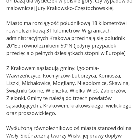
on bazą dla wycieczek w polskie góry, czy wypadów do
malowniczej Jury Krakowsko-Częstochowskiej.
Miasto ma rozciągłość południkową 18 kilometrów i
równoleżnikową 31 kilometrów. W granicach
administracyjnych Krakowa przecinają się południk
20°E z równoleżnikiem 50°N (jedyny przypadek
przecięcia o pełnych dziesiątkach stopni w Europie)
.
Z Krakowem sąsiadują gminy: Igołomia-
Wawrzeńczyce, Kocmyrzów-Luborzyca, Koniusza,
Liszki, Michałowice, Mogilany, Niepołomice, Skawina,
Świątniki Górne, Wieliczka, Wielka Wieś, Zabierzów,
Zielonki. Gminy te należą do trzech powiatów
sąsiadujących z Krakowem: krakowskiego, wielickiego
oraz proszowickiego.
Wydłużoną równoleżnikowo oś miasta stanowi dolina
Wisły. Sieć rzeczną tworzy Wisła, jej prawy dopływ