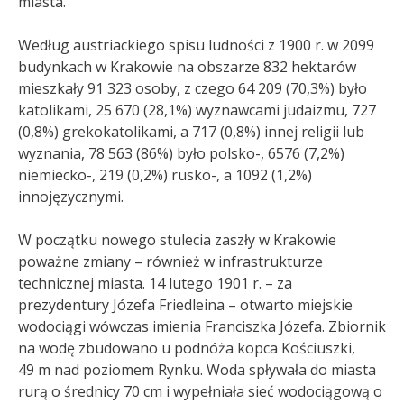
miasta.
Według austriackiego spisu ludności z 1900 r. w 2099
budynkach w Krakowie na obszarze 832 hektarów
mieszkały 91 323 osoby, z czego 64 209 (70,3%) było
katolikami, 25 670 (28,1%) wyznawcami judaizmu, 727
(0,8%) grekokatolikami, a 717 (0,8%) innej religii lub
wyznania, 78 563 (86%) było polsko-, 6576 (7,2%)
niemiecko-, 219 (0,2%) rusko-, a 1092 (1,2%)
innojęzycznymi.
W początku nowego stulecia zaszły w Krakowie
poważne zmiany – również w infrastrukturze
technicznej miasta. 14 lutego 1901 r. – za
prezydentury Józefa Friedleina – otwarto miejskie
wodociągi wówczas imienia Franciszka Józefa. Zbiornik
na wodę zbudowano u podnóża kopca Kościuszki,
49 m nad poziomem Rynku. Woda spływała do miasta
rurą o średnicy 70 cm i wypełniała sieć wodociągową o