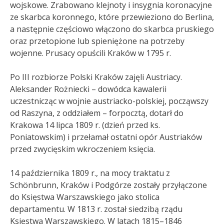
wojskowe. Zrabowano klejnoty i insygnia koronacyjne
ze skarbca koronnego, które przewieziono do Berlina,
a następnie częściowo włączono do skarbca pruskiego
oraz przetopione lub spieniężone na potrzeby
wojenne. Prusacy opuścili Kraków w 1795 r.
Po III rozbiorze Polski Kraków zajęli Austriacy.
Aleksander Rożniecki – dowódca kawalerii
uczestnicząc w wojnie austriacko-polskiej, począwszy
od Raszyna, z oddziałem – forpocztą, dotarł do
Krakowa 14 lipca 1809 r. (dzień przed ks.
Poniatowskim) i przełamał ostatni opór Austriaków
przed zwycięskim wkroczeniem księcia.
14 października 1809 r., na mocy traktatu z
Schönbrunn, Kraków i Podgórze zostały przyłączone
do Księstwa Warszawskiego jako stolica
departamentu. W 1813 r. został siedzibą rządu
Księstwa Warszawskiego. W latach 1815–1846