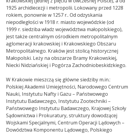
krakowskiej (jednej z pięciu w ówczesnej Polsce), a od
1925 archidiecezji i metropolii. Lokowany przed 1228
rokiem, ponownie w 1257 r.
. Od odzyskania
niepodległości w 1918 r. miasto wojewódzkie (od
1999 r. siedziba władz województwa małopolskiego),
jest także centralnym ośrodkiem metropolitalnym
aglomeracji krakowskiej i Krakowskiego Obszaru
Metropolitalnego. Kraków jest stolicą historycznej
Małopolski. Leży na obszarze Bramy Krakowskiej,
Niecki Nidziańskiej i Pogórza Zachodniobeskidzkiego.
W Krakowie mieszczą się główne siedziby m.in.:
Polskiej Akademii Umiejętności, Narodowego Centrum
Nauki, Instytutu Nafty i Gazu – Państwowego
Instytutu Badawczego, Instytutu Zootechniki –
Państwowego Instytutu Badawczego, Krajowej Szkoły
Sądownictwa i Prokuratury, struktury dowodzącej
Wojskami Specjalnymi
, Centrum Operacji Lądowych –
Dowództwa Komponentu Lądowego
, Polskiego