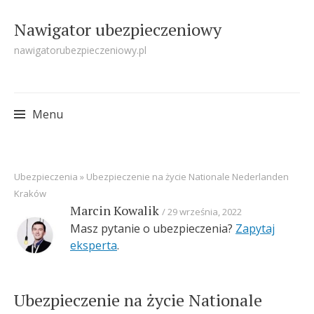
Nawigator ubezpieczeniowy
nawigatorubezpieczeniowy.pl
Menu
Skip
Ubezpieczenia
»
Ubezpieczenie na życie Nationale Nederlanden
to
Kraków
content
Marcin Kowalik
29 września, 2022
Masz pytanie o ubezpieczenia?
Zapytaj
eksperta
.
Ubezpieczenie na życie Nationale