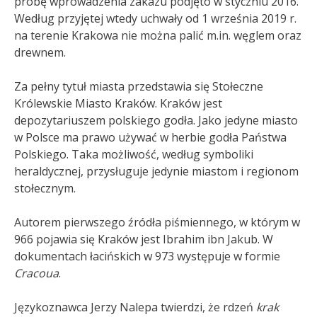
próbę wprowadzenia zakazu podjęto w styczniu 2016.
Według przyjętej wtedy uchwały od 1 września 2019 r.
na terenie Krakowa nie można palić m.in. węglem oraz
drewnem.
Za pełny tytuł miasta przedstawia się Stołeczne
Królewskie Miasto Kraków. Kraków jest
depozytariuszem polskiego godła. Jako jedyne miasto
w Polsce ma prawo używać w herbie godła Państwa
Polskiego. Taka możliwość, według symboliki
heraldycznej, przysługuje jedynie miastom i regionom
stołecznym
.
Autorem pierwszego źródła piśmiennego, w którym w
966 pojawia się Kraków jest Ibrahim ibn Jakub. W
dokumentach łacińskich w 973 występuje w formie
Cracoua
.
Językoznawca Jerzy Nalepa twierdzi, że rdzeń
krak