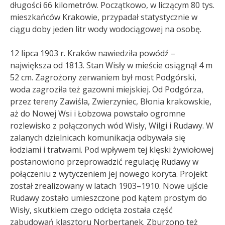
długości 66 kilometrów. Początkowo, w liczącym 80 tys.
mieszkańców Krakowie, przypadał statystycznie w
ciągu doby jeden litr wody wodociągowej na osobę.
12 lipca 1903 r. Kraków nawiedziła powódź –
największa od 1813. Stan Wisły w mieście osiągnął 4 m
52 cm. Zagrożony zerwaniem był most Podgórski,
woda zagroziła też gazowni miejskiej. Od Podgórza,
przez tereny Zawiśla, Zwierzyniec, Błonia krakowskie,
aż do Nowej Wsi i Łobzowa powstało ogromne
rozlewisko z połączonych wód Wisły, Wilgi i Rudawy. W
zalanych dzielnicach komunikacja odbywała się
łodziami i tratwami. Pod wpływem tej klęski żywiołowej
postanowiono przeprowadzić regulację Rudawy w
połączeniu z wytyczeniem jej nowego koryta. Projekt
został zrealizowany w latach 1903–1910. Nowe ujście
Rudawy zostało umieszczone pod kątem prostym do
Wisły, skutkiem czego odcięta została część
zabudowań klasztoru Norbertanek. Zburzono też