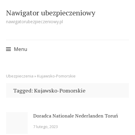
Nawigator ubezpieczeniowy
nawigatorubezpieczeniowy.pl
Menu
Skip
Ubezpieczenia
»
Kujawsko-Pomorskie
to
content
Tagged: Kujawsko-Pomorskie
Doradca Nationale Nederlanden Toruń
7 lutego, 2023