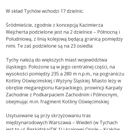
W skład Tychów wchodzi 17 dzielnic:
Śródmieście, zgodnie z koncepcją Kazimierza
Wejcherta podzielone jest na 2 dzielnice – Północną i
Południową, z linią kolejową będącą granicą pomiędzy
nimi. Te zaś podzielone są na 23 osiedla:
Tychy należą do większych miast województwa
śląskiego. Położone są w jego centralnej części, na
wysokości pomiędzy 235 a 280 m n.p.m., na pograniczu
Kotliny Oświęcimskiej i Wyżyny Śląskiej. Miasto leży w
obrębie megaregionu Karpackiego, prowincji Karpaty
Zachodnie z Podkarpaciem Zachodnim i Północnym,
obejmując m.in. fragment Kotliny Oświęcimskiej.
Usytuowane są przy skrzyżowaniu tras
międzynarodowych Warszawa – Wiedeń (w Tychach
jest to ul. Beskidzka/DK 1) i krajowej Opole – Kraków