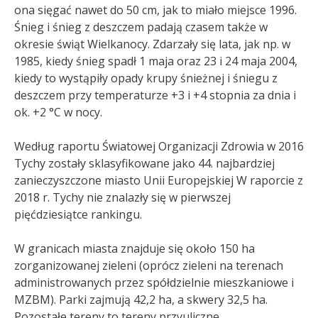
ona sięgać nawet do 50 cm, jak to miało miejsce 1996.
Śnieg i śnieg z deszczem padają czasem także w
okresie świąt Wielkanocy. Zdarzały się lata, jak np. w
1985, kiedy śnieg spadł 1 maja oraz 23 i 24 maja 2004,
kiedy to wystąpiły opady krupy śnieżnej i śniegu z
deszczem przy temperaturze +3 i +4 stopnia za dnia i
ok. +2 °C w nocy.
Według raportu Światowej Organizacji Zdrowia w 2016
Tychy zostały sklasyfikowane jako 44. najbardziej
zanieczyszczone miasto Unii Europejskiej W raporcie z
2018 r. Tychy nie znalazły się w pierwszej
pięćdziesiątce rankingu
.
W granicach miasta znajduje się około 150 ha
zorganizowanej zieleni (oprócz zieleni na terenach
administrowanych przez spółdzielnie mieszkaniowe i
MZBM). Parki zajmują 42,2 ha, a skwery 32,5 ha.
Pozostałe tereny to tereny przyuliczne.