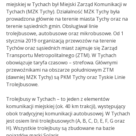
miejskiej w Tychach był Miejski Zarząd Komunikacji w
Tychach (MZK Tychy). Działalność MZK Tychy była
prowadzona głównie na terenie miasta Tychy oraz na
terenie sąsiednich gmin. Obsługiwał linie
trolejbusowe, autobusowe oraz mikrobusowe. Od 1
stycznia 2019 organizacją przewozów na terenie
Tychów oraz sąsiednich miast zajmuje się Zarząd
Transportu Metropolitalnego (ZTM). W Tychach
obowiązuje taryfa czasowo – strefowa. Głównymi
przewoźnikami na obszarze południowym ZTM
(dawniej MZK Tychy) są PKM Tychy oraz Tyskie Linie
Trolejbusowe.
Trolejbusy w Tychach – to jeden z elementów
komunikacji miejskiej (ok. 40 km trakcji), występujący
obok tradycyjnej komunikacji autobusowej. W Tychach
jest osiem linii trolejbusowych (A, B, C, D, E, F, G oraz
H). Wszystkie trolejbusy są zbudowane na bazie
pojazdów marki Solaris.