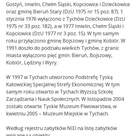
Gostyń, Imielin, Chełm Śląski, Kopciowice i Dziećkowice
oraz gminę Bieruń Stary (DzU 1975 nr 15 poz. 87). 1
stycznia 1976 wyłączono z Tychów Dziećkowice (DzU
1975 nr 33 poz. 182), a w 1977 Imielin, Chełm Śląski i
Kopciowice (DzU 1977 nr 3 poz. 15). W tym samym
roku przyłączono gminę Bojszowy i gminę Kobiór. W
1991 doszło do podziału wielkich Tychów, z granic
miasta wyłączono pięć gmin: Bieruń, Bojszowy,
Kobiór, Lędziny i Wyry.
W 1997 w Tychach utworzono Podstrefę Tyską
Katowickiej Specjalnej Strefy Ekonomicznej. W tym
samym roku otwarto w Tychach Wyższą Szkołę
Zarządzania i Nauk Społecznych. W listopadzie 2004
zostało otwarte Tyskie Muzeum Piwowarstwa, w
kwietniu 2005 – Muzeum Miejskie w Tychach
.
Według rejestru zabytków NID na listę zabytków
wpisane są obiekty: