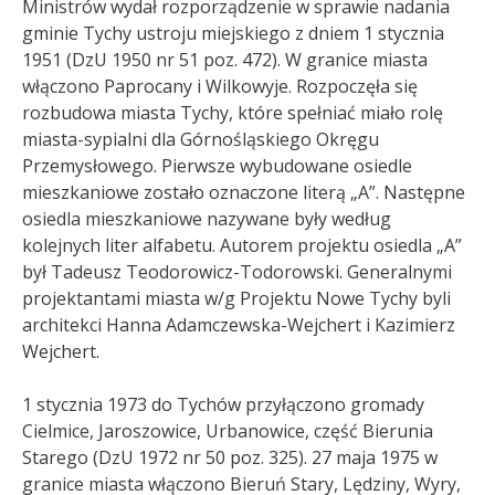
Ministrów wydał rozporządzenie w sprawie nadania
gminie Tychy ustroju miejskiego z dniem 1 stycznia
1951 (DzU 1950 nr 51 poz. 472). W granice miasta
włączono Paprocany i Wilkowyje. Rozpoczęła się
rozbudowa miasta Tychy, które spełniać miało rolę
miasta-sypialni dla Górnośląskiego Okręgu
Przemysłowego. Pierwsze wybudowane osiedle
mieszkaniowe zostało oznaczone literą „A”. Następne
osiedla mieszkaniowe nazywane były według
kolejnych liter alfabetu. Autorem projektu osiedla „A”
był Tadeusz Teodorowicz-Todorowski. Generalnymi
projektantami miasta w/g Projektu Nowe Tychy byli
architekci Hanna Adamczewska-Wejchert i Kazimierz
Wejchert.
1 stycznia 1973 do Tychów przyłączono gromady
Cielmice, Jaroszowice, Urbanowice, część Bierunia
Starego (DzU 1972 nr 50 poz. 325). 27 maja 1975 w
granice miasta włączono Bieruń Stary, Lędziny, Wyry,