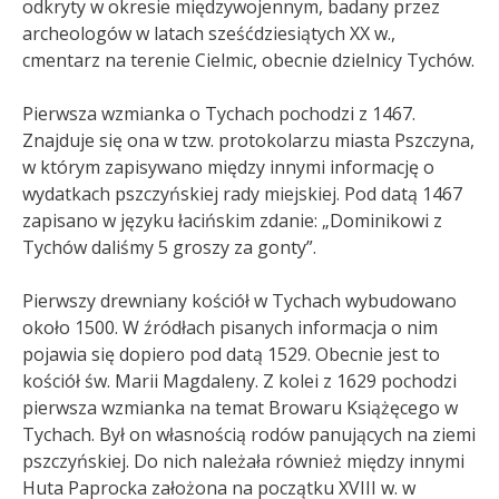
odkryty w okresie międzywojennym, badany przez
archeologów w latach sześćdziesiątych XX w.,
cmentarz na terenie Cielmic, obecnie dzielnicy Tychów.
Pierwsza wzmianka o Tychach pochodzi z 1467.
Znajduje się ona w tzw. protokolarzu miasta Pszczyna,
w którym zapisywano między innymi informację o
wydatkach pszczyńskiej rady miejskiej. Pod datą 1467
zapisano w języku łacińskim zdanie: „Dominikowi z
Tychów daliśmy 5 groszy za gonty”.
Pierwszy drewniany kościół w Tychach wybudowano
około 1500. W źródłach pisanych informacja o nim
pojawia się dopiero pod datą 1529. Obecnie jest to
kościół św. Marii Magdaleny. Z kolei z 1629 pochodzi
pierwsza wzmianka na temat Browaru Książęcego w
Tychach. Był on własnością rodów panujących na ziemi
pszczyńskiej. Do nich należała również między innymi
Huta Paprocka założona na początku XVIII w. w