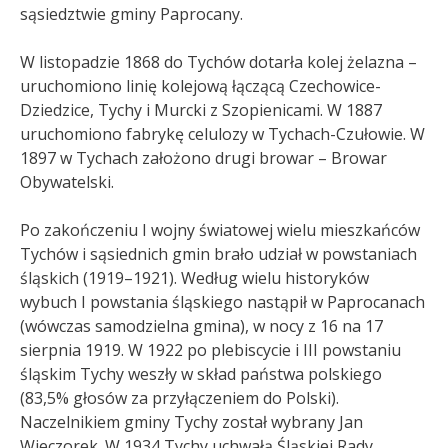
sąsiedztwie gminy Paprocany.
W listopadzie 1868 do Tychów dotarła kolej żelazna –
uruchomiono linię kolejową łączącą Czechowice-
Dziedzice, Tychy i Murcki z Szopienicami. W 1887
uruchomiono fabrykę celulozy w Tychach-Czułowie. W
1897 w Tychach założono drugi browar – Browar
Obywatelski.
Po zakończeniu I wojny światowej wielu mieszkańców
Tychów i sąsiednich gmin brało udział w powstaniach
śląskich (1919–1921). Według wielu historyków
wybuch I powstania śląskiego nastąpił w Paprocanach
(wówczas samodzielna gmina), w nocy z 16 na 17
sierpnia 1919. W 1922 po plebiscycie i III powstaniu
śląskim Tychy weszły w skład państwa polskiego
(83,5% głosów za przyłączeniem do Polski).
Naczelnikiem gminy Tychy został wybrany Jan
Wieczorek. W 1934 Tychy uchwałą Śląskiej Rady