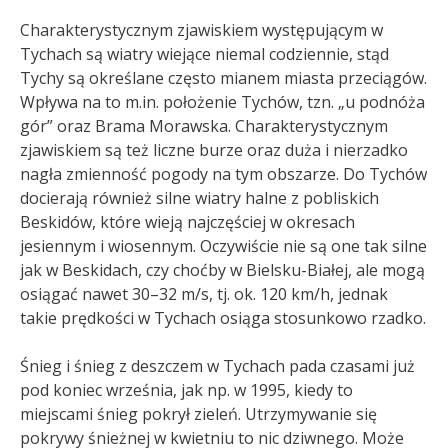
Charakterystycznym zjawiskiem występującym w
Tychach są wiatry wiejące niemal codziennie, stąd
Tychy są określane często mianem miasta przeciągów.
Wpływa na to m.in. położenie Tychów, tzn. „u podnóża
gór” oraz Brama Morawska. Charakterystycznym
zjawiskiem są też liczne burze oraz duża i nierzadko
nagła zmienność pogody na tym obszarze. Do Tychów
docierają również silne wiatry halne z pobliskich
Beskidów, które wieją najczęściej w okresach
jesiennym i wiosennym. Oczywiście nie są one tak silne
jak w Beskidach, czy choćby w Bielsku-Białej, ale mogą
osiągać nawet 30–32 m/s, tj. ok. 120 km/h, jednak
takie prędkości w Tychach osiąga stosunkowo rzadko.
Śnieg i śnieg z deszczem w Tychach pada czasami już
pod koniec września, jak np. w 1995, kiedy to
miejscami śnieg pokrył zieleń. Utrzymywanie się
pokrywy śnieżnej w kwietniu to nic dziwnego. Może