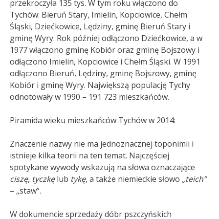
przekroczyła 135 tys. W tym roku włączono do
Tychów: Bieruń Stary, Imielin, Kopciowice, Chełm
Śląski, Dziećkowice, Lędziny, gminę Bieruń Stary i
gminę Wyry. Rok później odłączono Dziećkowice, a w
1977 włączono gminę Kobiór oraz gminę Bojszowy i
odłączono Imielin, Kopciowice i Chełm Śląski. W 1991
odłączono Bieruń, Lędziny, gminę Bojszowy, gminę
Kobiór i gminę Wyry. Największą populację Tychy
odnotowały w 1990 – 191 723 mieszkańców.
Piramida wieku mieszkańców Tychów w 2014:
Znaczenie nazwy nie ma jednoznacznej toponimii i
istnieje kilka teorii na ten temat. Najczęściej
spotykane wywody wskazują na słowa oznaczające
ciszę
,
tyczkę
lub
tykę
, a także niemieckie słowo
„teich”
– „staw”.
W dokumencie sprzedaży dóbr pszczyńskich