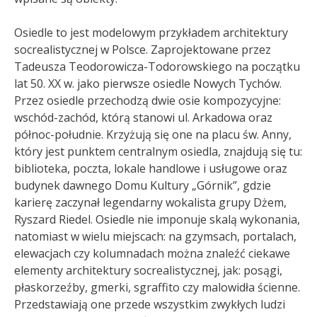
Osiedle to jest modelowym przykładem architektury
socrealistycznej w Polsce. Zaprojektowane przez
Tadeusza Teodorowicza-Todorowskiego na początku
lat 50. XX w. jako pierwsze osiedle Nowych Tychów.
Przez osiedle przechodzą dwie osie kompozycyjne:
wschód-zachód, którą stanowi ul. Arkadowa oraz
północ-południe. Krzyżują się one na placu św. Anny,
który jest punktem centralnym osiedla, znajdują się tu:
biblioteka, poczta, lokale handlowe i usługowe oraz
budynek dawnego Domu Kultury „Górnik”, gdzie
karierę zaczynał legendarny wokalista grupy Dżem,
Ryszard Riedel. Osiedle nie imponuje skalą wykonania,
natomiast w wielu miejscach: na gzymsach, portalach,
elewacjach czy kolumnadach można znaleźć ciekawe
elementy architektury socrealistycznej, jak: posągi,
płaskorzeźby, gmerki, sgraffito czy malowidła ścienne.
Przedstawiają one przede wszystkim zwykłych ludzi