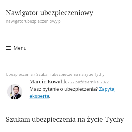
Nawigator ubezpieczeniowy
nawigatorubezpieczeniowy.pl
Menu
Skip
Ubezpieczenia
»
Szukam ubezpieczenia na życie Tychy
to
Marcin Kowalik
22 października, 2022
content
Masz pytanie o ubezpieczenia?
Zapytaj
eksperta
.
Szukam ubezpieczenia na życie Tychy