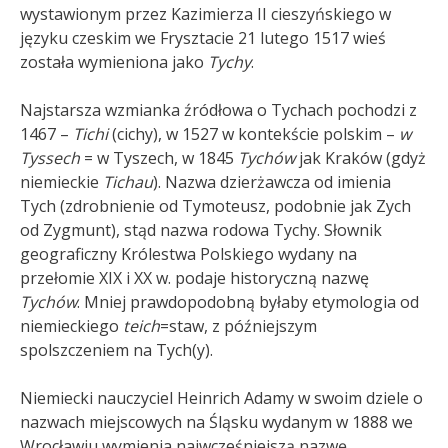
wystawionym przez Kazimierza II cieszyńskiego w
języku czeskim we Frysztacie 21 lutego 1517 wieś
została wymieniona jako
Tychy
.
Najstarsza wzmianka źródłowa o Tychach pochodzi z
1467 –
Tichi
(cichy), w 1527 w kontekście polskim –
w
Tyssech
= w Tyszech, w 1845
Tychów
jak Kraków (gdyż
niemieckie
Tichau
). Nazwa dzierżawcza od imienia
Tych (zdrobnienie od Tymoteusz, podobnie jak Zych
od Zygmunt), stąd nazwa rodowa Tychy. Słownik
geograficzny Królestwa Polskiego wydany na
przełomie XIX i XX w. podaje historyczną nazwę
Tychów
. Mniej prawdopodobną byłaby etymologia od
niemieckiego
teich
=staw, z późniejszym
spolszczeniem na Tych(y)
.
Niemiecki nauczyciel Heinrich Adamy w swoim dziele o
nazwach miejscowych na Śląsku wydanym w 1888 we
Wrocławiu wymienia najwcześniejszą nazwę