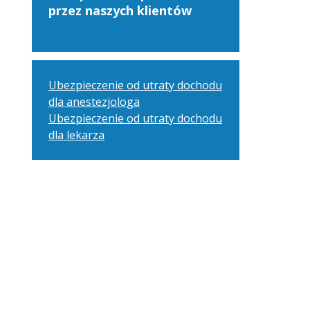
przez naszych klientów
Ubezpieczenie od utraty dochodu
dla anestezjologa
Ubezpieczenie od utraty dochodu
dla lekarza