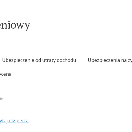
eniowy
Ubezpieczenie od utraty dochodu
Ubezpieczenia na ży
ycena
in
ytaj eksperta
.