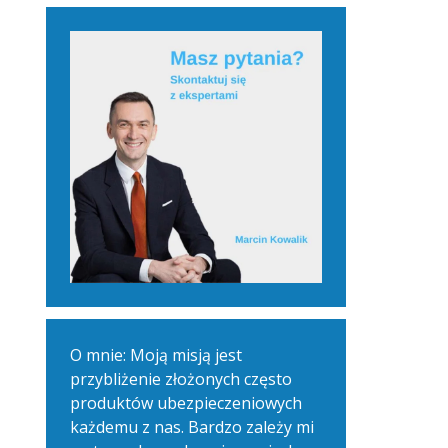
O mnie: Moją misją jest
przybliżenie złożonych często
produktów ubezpieczeniowych
każdemu z nas. Bardzo zależy mi