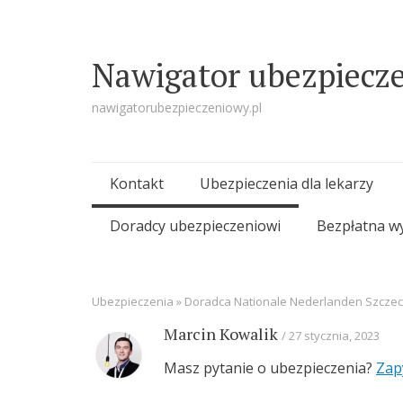
Nawigator ubezpiecz
nawigatorubezpieczeniowy.pl
Skip
Kontakt
Ubezpieczenia dla lekarzy
to
Doradcy ubezpieczeniowi
Bezpłatna w
content
Ubezpieczenia
»
Doradca Nationale Nederlanden Szczec
Marcin Kowalik
27 stycznia, 2023
Masz pytanie o ubezpieczenia?
Zap