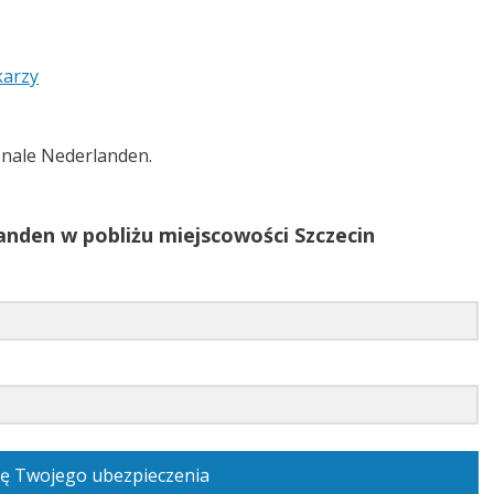
karzy
nale Nederlanden.
nden w pobliżu miejscowości Szczecin
ę Twojego ubezpieczenia