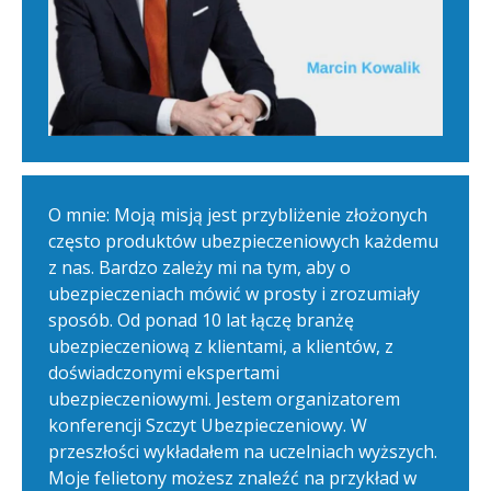
O mnie: Moją misją jest przybliżenie złożonych
często produktów ubezpieczeniowych każdemu
z nas. Bardzo zależy mi na tym, aby o
ubezpieczeniach mówić w prosty i zrozumiały
sposób. Od ponad 10 lat łączę branżę
ubezpieczeniową z klientami, a klientów, z
doświadczonymi ekspertami
ubezpieczeniowymi. Jestem organizatorem
konferencji Szczyt Ubezpieczeniowy. W
przeszłości wykładałem na uczelniach wyższych.
Moje felietony możesz znaleźć na przykład w