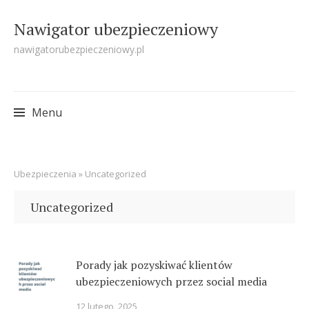
Nawigator ubezpieczeniowy
nawigatorubezpieczeniowy.pl
Menu
Skip
Ubezpieczenia
»
Uncategorized
to
content
Uncategorized
Porady jak pozyskiwać klientów
ubezpieczeniowych przez social media
12 lutego, 2025