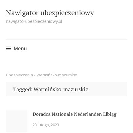
Nawigator ubezpieczeniowy
nawigatorubezpieczeniowy.pl
Menu
Skip
Ubezpieczenia
»
Warmińsko-mazurskie
to
content
Tagged: Warmińsko-mazurskie
Doradca Nationale Nederlanden Elbląg
23 lutego, 2023