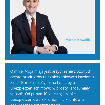
O mnie: Moją misją jest przybliżenie złożonych
często produktów ubezpieczeniowych każdemu
z nas. Bardzo zależy mi na tym, aby o
ubezpieczeniach mówić w prosty i zrozumiały
sposób. Od ponad 10 lat łączę branżę
ubezpieczeniową z klientami, a klientów, z