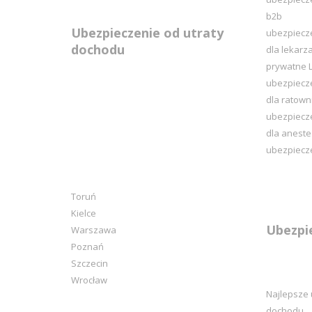
b2b
Ubezpieczenie od utraty
ubezpiecz
dochodu
dla lekarz
prywatne L
ubezpiecz
dla ratow
ubezpiecz
dla aneste
ubezpiecze
Toruń
Kielce
Ubezpi
Warszawa
Poznań
Szczecin
Wrocław
Najlepsze 
dochodu