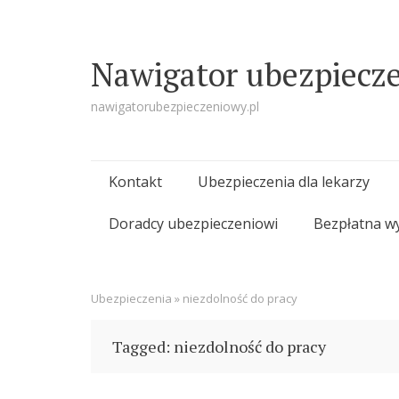
Nawigator ubezpiecz
nawigatorubezpieczeniowy.pl
Skip
Kontakt
Ubezpieczenia dla lekarzy
to
Doradcy ubezpieczeniowi
Bezpłatna w
content
Ubezpieczenia
»
niezdolność do pracy
Tagged: niezdolność do pracy