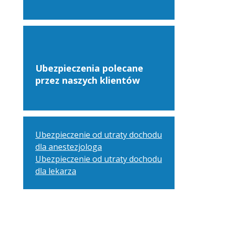
Ubezpieczenia polecane
przez naszych klientów
Ubezpieczenie od utraty dochodu
dla anestezjologa
Ubezpieczenie od utraty dochodu
dla lekarza