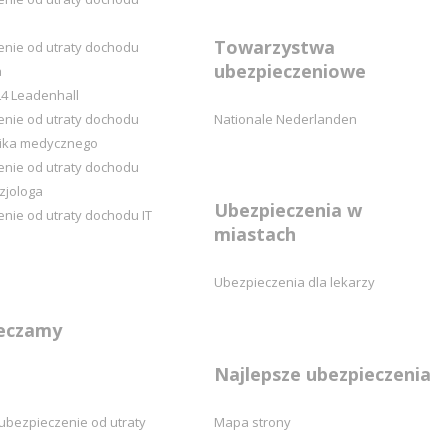
Towarzystwa
enie od utraty dochodu
ubezpieczeniowe
a
4 Leadenhall
enie od utraty dochodu
Nationale Nederlanden
nika medycznego
enie od utraty dochodu
zjologa
Ubezpieczenia w
nie od utraty dochodu IT
miastach
Ubezpieczenia dla lekarzy
eczamy
Najlepsze ubezpieczenia
ubezpieczenie od utraty
Mapa strony